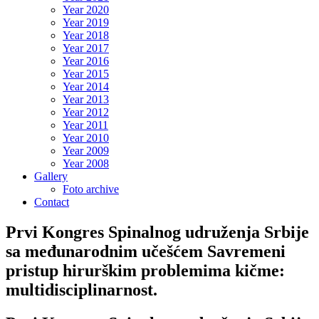
Year 2020
Year 2019
Year 2018
Year 2017
Year 2016
Year 2015
Year 2014
Year 2013
Year 2012
Year 2011
Year 2010
Year 2009
Year 2008
Gallery
Foto archive
Contact
Prvi Kongres Spinalnog udruženja Srbije
sa međunarodnim učešćem Savremeni
pristup hirurškim problemima kičme:
multidisciplinarnost.