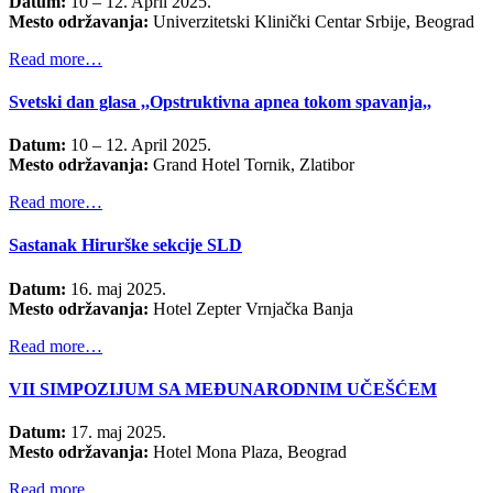
Datum:
10 – 12. April 2025.
Mesto održavanja:
Univerzitetski Klinički Centar Srbije, Beograd
Read more…
Svetski dan glasa ,,Opstruktivna apnea tokom spavanja,,
Datum:
10 – 12. April 2025.
Mesto održavanja:
Grand Hotel Tornik, Zlatibor
Read more…
Sastanak Hirurške sekcije SLD
Datum:
16. maj 2025.
Mesto održavanja:
Hotel Zepter Vrnjačka Banja
Read more…
VII SIMPOZIJUM SA MEĐUNARODNIM UČEŠĆEM
Datum:
17. maj 2025.
Mesto održavanja:
Hotel Mona Plaza, Beograd
Read more…