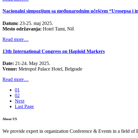
Nacionalni simpozijum sa međunarodnim učešćem “Urosepsa i inf
Datum:
23-25. maj 2025.
Mesto održavanja:
Hotel Tami, Niš
Read more…
13th International Congress on Haploid Markers
Date:
21-24. May 2025.
Venue:
Metropol Palace Hotel, Belgrade
Read more…
01
02
Next
Last Page
About US
We provide expert in organization Conference & Events in a field of 