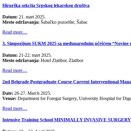
Hirurška sekcija Srpskog lekarskog društva
Datum:
21. mart 2025.
Mesto održavanja:
Šabačko pozorište, Šabac
Read more…
3. Simpozijum SUKM 2025 sa međunarodnim učešćem “Novine u mik
Datum:
21-22. mart 2025.
Mesto održavanja:
Hotel Zlatibor, Zlatibor
Read more…
2nd Belgrade Postgraduate Course Current Interventional Mana
Date:
26-27. March 2025.
Venue:
Department for Foregut Surgery, University Hospital for Diges
Read more…
Intensive Training School MINIMALLY INVASIVE SURGERY