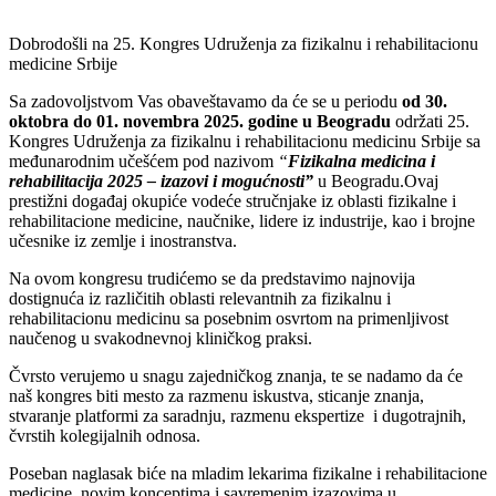
Dobrodošli na 25. Kongres Udruženja za fizikalnu i rehabilitacionu
medicine Srbije
Sa zadovoljstvom Vas obaveštavamo da će se u periodu
od 30.
oktobra do 01. novembra 2025. godine u Beogradu
održati 25.
Kongres Udruženja za fizikalnu i rehabilitacionu medicinu Srbije sa
međunarodnim učešćem pod nazivom
“
Fizikalna medicina i
rehabilitacija 2025 – izazovi i mogućnosti”
u Beogradu.Ovaj
prestižni događaj okupiće vodeće stručnjake iz oblasti fizikalne i
rehabilitacione medicine, naučnike, lidere iz industrije, kao i brojne
učesnike iz zemlje i inostranstva.
Na ovom kongresu trudićemo se da predstavimo najnovija
dostignuća iz različitih oblasti relevantnih za fizikalnu i
rehabilitacionu medicinu sa posebnim osvrtom na primenljivost
naučenog u svakodnevnoj kliničkog praksi.
Čvrsto verujemo u snagu zajedničkog znanja, te se nadamo da će
naš kongres biti mesto za razmenu iskustva, sticanje znanja,
stvaranje platformi za saradnju, razmenu ekspertize i dugotrajnih,
čvrstih kolegijalnih odnosa.
Poseban naglasak biće na mladim lekarima fizikalne i rehabilitacione
medicine, novim konceptima i savremenim izazovima u