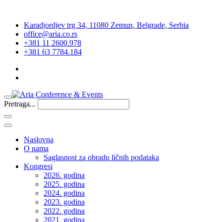
Karadjordjev trg 34, 11080 Zemun, Belgrade, Serbia
office@aria.co.rs
+381 11 2600.978
+381 63 7784.184
Pretraga...
Naslovna
O nama
Saglasnost za obradu ličnih podataka
Kongresi
2026. godina
2025. godina
2024. godina
2023. godina
2022. godina
2021. godina