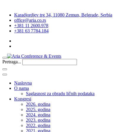
Karadjordjev trg 34, 11080 Zemun, Belgrade, Serbia
office@aria.co.rs
+381 11 2600.978
+381 63 7784.184
Pretraga...
Naslovna
O nama
Saglasnost za obradu ličnih podataka
Kongresi
2026. godina
2025. godina
2024. godina
2023. godina
2022. godina
2021. godina