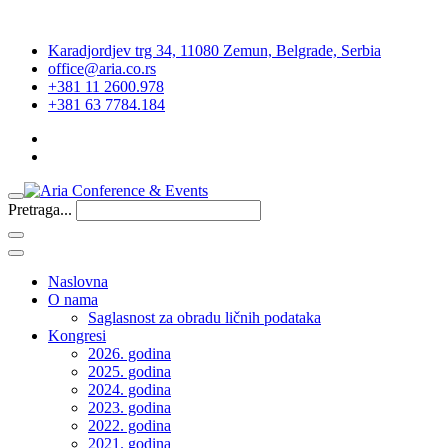
Karadjordjev trg 34, 11080 Zemun, Belgrade, Serbia
office@aria.co.rs
+381 11 2600.978
+381 63 7784.184
Pretraga...
Naslovna
O nama
Saglasnost za obradu ličnih podataka
Kongresi
2026. godina
2025. godina
2024. godina
2023. godina
2022. godina
2021. godina