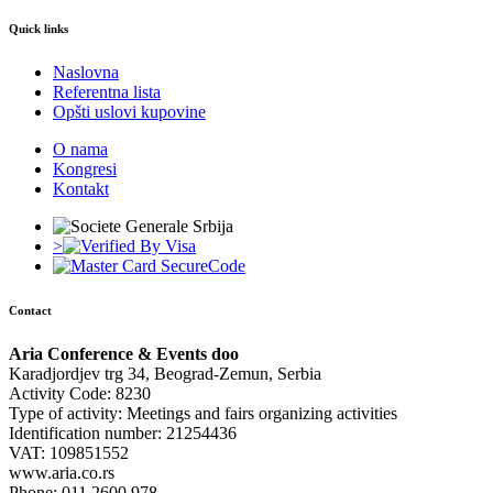
Quick links
Naslovna
Referentna lista
Opšti uslovi kupovine
O nama
Kongresi
Kontakt
>
Contact
Aria Conference & Events doo
Karadjordjev trg 34, Beograd-Zemun, Serbia
Activity Code: 8230
Type of activity: Meetings and fairs organizing activities
Identification number: 21254436
VAT: 109851552
www.aria.co.rs
Phone: 011 2600 978