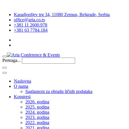
Karadjordjev trg 34, 11080 Zemun, Belgrade, Serbia
office@aria.co.rs
+381 11 2600.978
+381 63 7784.184
Pretraga...
Naslovna
O nama
Saglasnost za obradu ličnih podataka
Kongresi
2026. godina
2025. godina
2024. godina
2023. godina
2022. godina
2021. godina