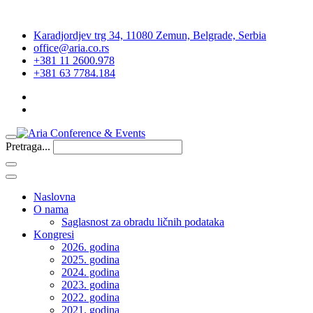
Karadjordjev trg 34, 11080 Zemun, Belgrade, Serbia
office@aria.co.rs
+381 11 2600.978
+381 63 7784.184
Pretraga...
Naslovna
O nama
Saglasnost za obradu ličnih podataka
Kongresi
2026. godina
2025. godina
2024. godina
2023. godina
2022. godina
2021. godina