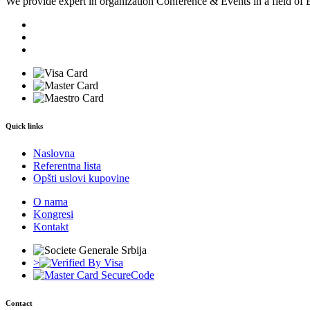
We provide expert in organization Conference & Events in a field of 
Quick links
Naslovna
Referentna lista
Opšti uslovi kupovine
O nama
Kongresi
Kontakt
>
Contact