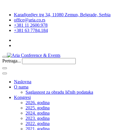
Karadjordjev trg 34, 11080 Zemun, Belgrade, Serbia
office@aria.co.rs
+381 11 2600.978
+381 63 7784.184
Pretraga...
Naslovna
O nama
Saglasnost za obradu ličnih podataka
Kongresi
2026. godina
2025. godina
2024. godina
2023. godina
2022. godina
2021. godina